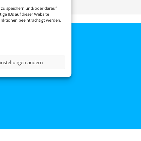
 zu speichern und/oder darauf
 des Webseiteninhabers.
ige IDs auf dieser Website
nktionen beeinträchtigt werden.
instellungen ändern
ce
|
AGB
|
Blacklisted Airlines
|