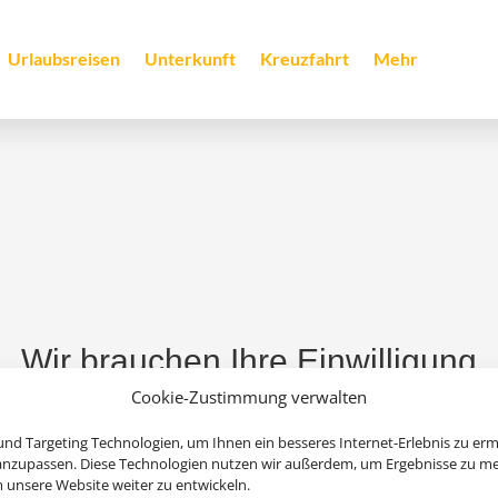
Urlaubsreisen
Unterkunft
Kreuzfahrt
Mehr
Wir brauchen Ihre Einwilligung
Cookie-Zustimmung verwalten
stellen, aktivieren Sie bitte die Cookies. Es werden ggf. personenbezo
nd Targeting Technologien, um Ihnen ein besseres Internet-Erlebnis zu erm
 anzupassen. Diese Technologien nutzen wir außerdem, um Ergebnisse zu m
Cookies akzeptieren
nsere Website weiter zu entwickeln.