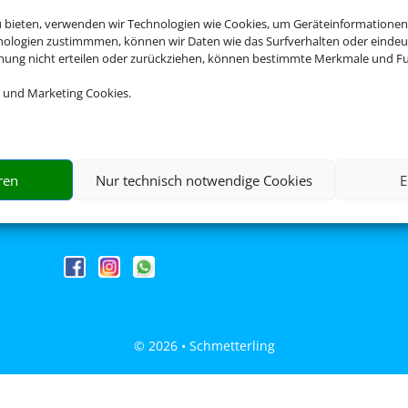
u bieten, verwenden wir Technologien wie Cookies, um Geräteinformationen
hung übernimmt Schmetterling International GmbH & Co.KG im Auftrag
nologien zustimmmen, können wir Daten wie das Surfverhalten oder eindeut
mmung nicht erteilen oder zurückziehen, können bestimmte Merkmale und Fu
 und Marketing Cookies.
Rechtliche Informationen
ren
Nur technisch notwendige Cookies
E
Impressum
|
Datenschutzerklärung
|
Online Check-In
|
Servi
Barrierefreiheitserklärung
© 2026 • Schmetterling