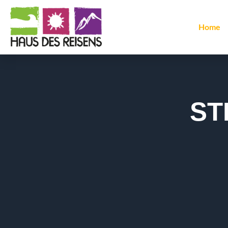
Home
ST