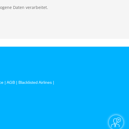
zogene Daten verarbeitet.
ce
|
AGB
|
Blacklisted Airlines
|